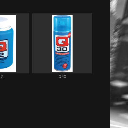
12
Q30