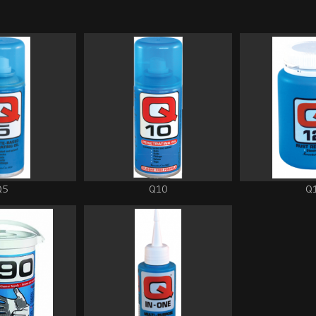
Q5
Q10
Q